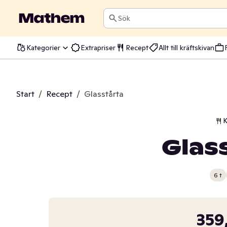
Sök
Kategorier
Extrapriser
Recept
Allt till kräftskivan
Start
/
Recept
/
Glasstårta
K
Glas
6 t
359