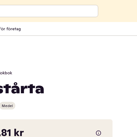
För företag
okbok
stårta
Medel
,81 kr