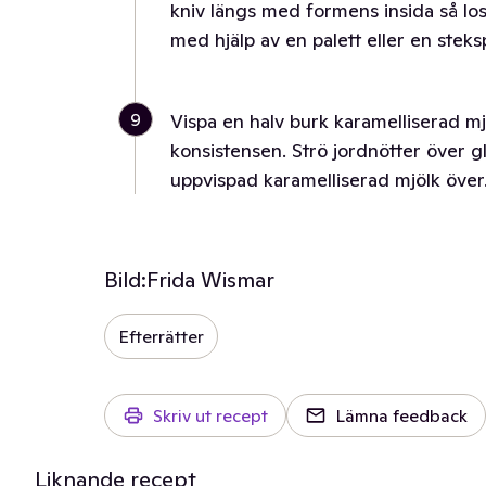
kniv längs med formens insida så lossn
med hjälp av en palett eller en stek
9
Vispa en halv burk karamelliserad mjöl
konsistensen. Strö jordnötter över g
uppvispad karamelliserad mjölk över
Bild:
Frida Wismar
Efterrätter
Skriv ut recept
Lämna feedback
Liknande recept