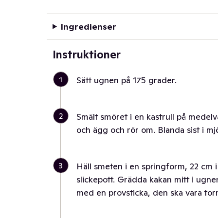
Ingredienser
Instruktioner
1
Sätt ugnen på 175 grader.
2
Smält smöret i en kastrull på medelvär
och ägg och rör om. Blanda sist i mjöle
3
Häll smeten i en springform, 22 cm 
slickepott. Grädda kakan mitt i ugnen
med en provsticka, den ska vara torr