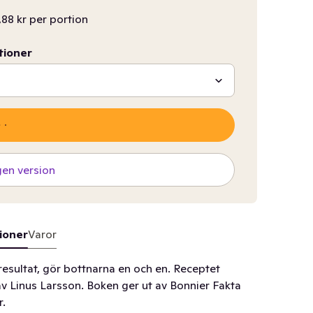
,88 kr per portion
tioner
gen version
ioner
Varor
resultat, gör bottnarna en och en. Receptet
v Linus Larsson. Boken ger ut av Bonnier Fakta
r.