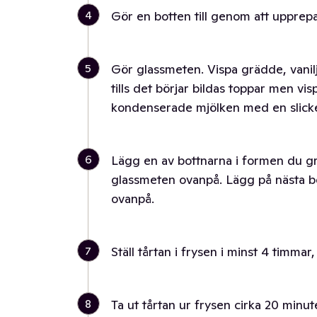
4
Gör en botten till genom att upprepa
5
Gör glassmeten. Vispa grädde, vanil
tills det börjar bildas toppar men vi
kondenserade mjölken med en slicke
6
Lägg en av bottnarna i formen du g
glassmeten ovanpå. Lägg på nästa b
ovanpå.
7
Ställ tårtan i frysen i minst 4 timmar
8
Ta ut tårtan ur frysen cirka 20 minu