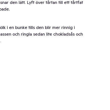
ar den lätt. Lyft över tårtan till ett tårtfat
spade.
k i en bunke tills den blir mer rinnig i
lassen och ringla sedan lite chokladsås och
.