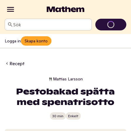
Sök
Logga in
Skapa konto
Recept
Mattias Larsson
Pestobakad spätta
med spenatrisotto
30 min
Enkelt