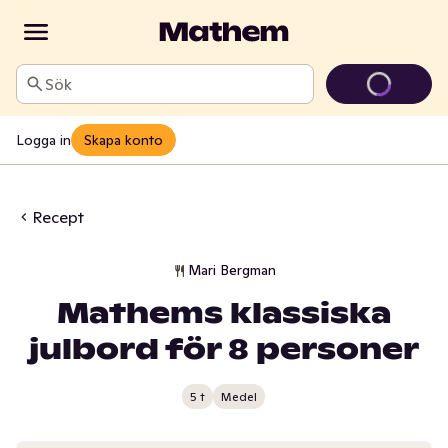
Sök
Logga in
Skapa konto
Recept
Mari Bergman
Mathems klassiska
julbord för 8 personer
5 t
Medel