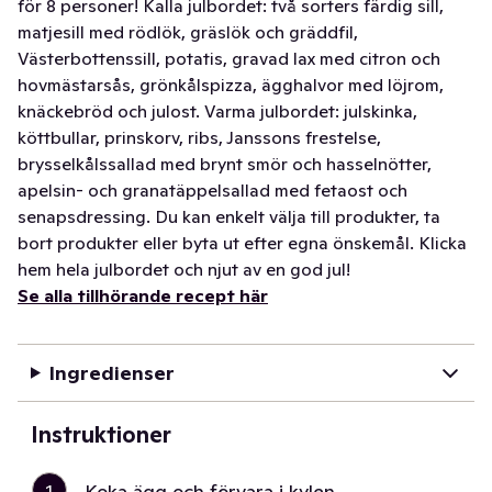
för 8 personer! Kalla julbordet: två sorters färdig sill,
matjesill med rödlök, gräslök och gräddfil,
Västerbottenssill, potatis, gravad lax med citron och
hovmästarsås, grönkålspizza, ägghalvor med löjrom,
knäckebröd och julost. Varma julbordet: julskinka,
köttbullar, prinskorv, ribs, Janssons frestelse,
brysselkålssallad med brynt smör och hasselnötter,
apelsin- och granatäppelsallad med fetaost och
senapsdressing. Du kan enkelt välja till produkter, ta
bort produkter eller byta ut efter egna önskemål. Klicka
hem hela julbordet och njut av en god jul!
Se alla tillhörande recept här
Ingredienser
Instruktioner
1
Koka ägg och förvara i kylen.