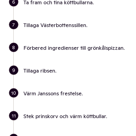
6
Ta fram och tina köttbullarna.
7
Tillaga Västerbottenssillen.
8
Förbered ingredienser till grönkålspizzan.
9
Tillaga ribsen.
10
Värm Janssons frestelse.
11
Stek prinskorv och värm köttbullar.