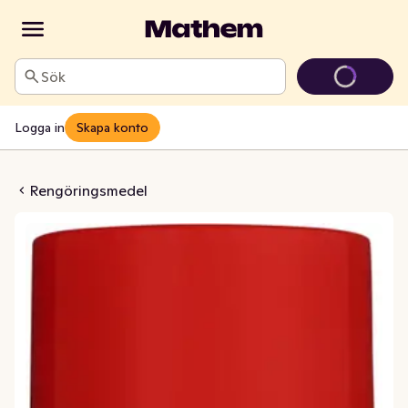
Sök
Logga in
Skapa konto
engöring Spray Bistro
Rengöringsmedel