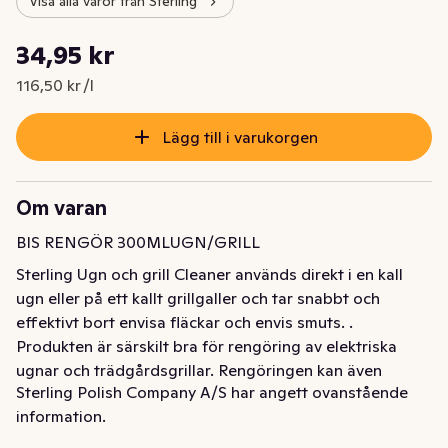
Visa alla varor från Sterling
Styckpris: 116,50 kr /l
34,95 kr
Nuvarande pris är: 34,95 kr
116,50 kr /l
Lägg till i varukorgen
Om varan
BIS RENGÖR 300MLUGN/GRILL
Sterling Ugn och grill Cleaner används direkt i en kall 
ugn eller på ett kallt grillgaller och tar snabbt och 
effektivt bort envisa fläckar och envis smuts. . 
Produkten är särskilt bra för rengöring av elektriska 
ugnar och trädgårdsgrillar. Rengöringen kan även 
Sterling Polish Company A/S har angett ovanstående
användas på icke-självrengörande ytor i 
information.
självrengörande ugnar (ofta botten).