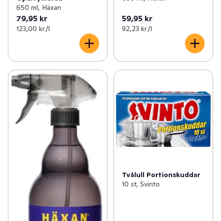
650 ml, Häxan
79,95 kr
59,95 kr
123,00 kr /l
92,23 kr /l
Tvålull Portionskuddar
10 st, Svinto