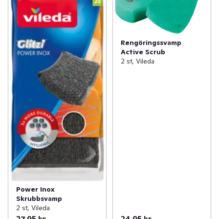
Rengöringssvamp
Active Scrub
2 st, Vileda
Power Inox
Skrubbsvamp
2 st, Vileda
27,95 kr
24,95 kr