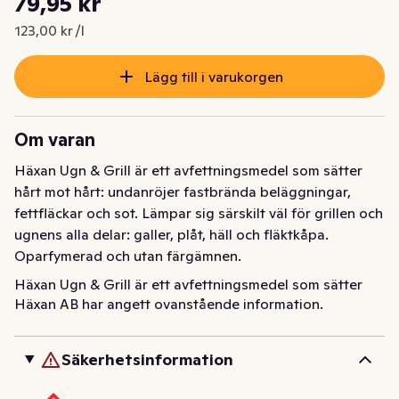
79,95 kr
Nuvarande pris är: 79,95 kr
123,00 kr /l
Lägg till i varukorgen
Om varan
Häxan Ugn & Grill är ett avfettningsmedel som sätter 
hårt mot hårt: undanröjer fastbrända beläggningar, 
fettfläckar och sot. Lämpar sig särskilt väl för grillen och 
ugnens alla delar: galler, plåt, häll och fläktkåpa. 
Oparfymerad och utan färgämnen.
Häxan Ugn & Grill är ett avfettningsmedel som sätter 
Häxan AB har angett ovanstående information.
hårt mot hårt: undanröjer fastbrända beläggningar, 
fettfläckar och sot. Lämpar sig särskilt väl för grillen och 
ugnens alla delar: galler, plåt, häll och fläktkåpa. 
Säkerhetsinformation
Oparfymerad och utan färgämnen.