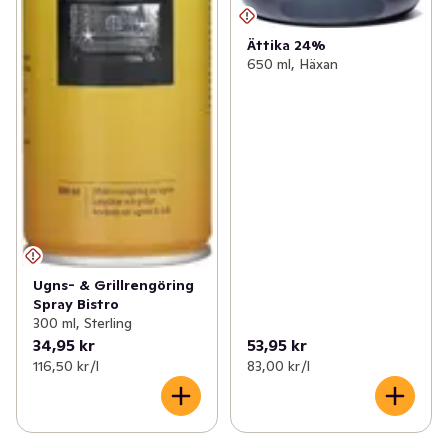
Ättika 24%
650 ml, Häxan
Ugns- & Grillrengöring
Spray Bistro
300 ml, Sterling
34,95 kr
53,95 kr
116,50 kr /l
83,00 kr /l