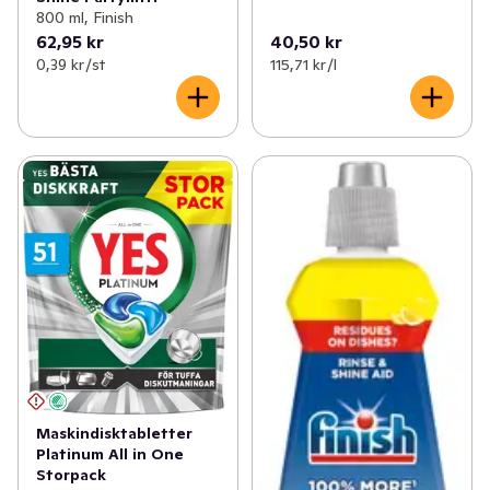
800 ml, Finish
62,95 kr
40,50 kr
0,39 kr /st
115,71 kr /l
Maskindisktabletter
Platinum All in One
Storpack