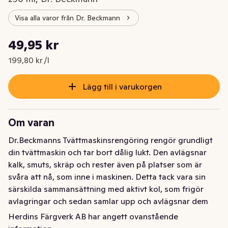
Visa alla varor från Dr. Beckmann
Styckpris: 199,80 kr /l
49,95 kr
Nuvarande pris är: 49,95 kr
199,80 kr /l
Lägg till i varukorgen
Om varan
Dr.Beckmanns Tvättmaskinsrengöring rengör grundligt 
din tvättmaskin och tar bort dålig lukt. Den avlägsnar 
kalk, smuts, skräp och rester även på platser som är 
svåra att nå, som inne i maskinen. Detta tack vara sin 
särskilda sammansättning med aktivt kol, som frigör 
avlagringar och sedan samlar upp och avlägsnar dem 
effektivt. Vid regelbunden användning kommer trumma, 
Herdins Färgverk AB har angett ovanstående
ledningar, slangar, gummitätningar och värmare att 