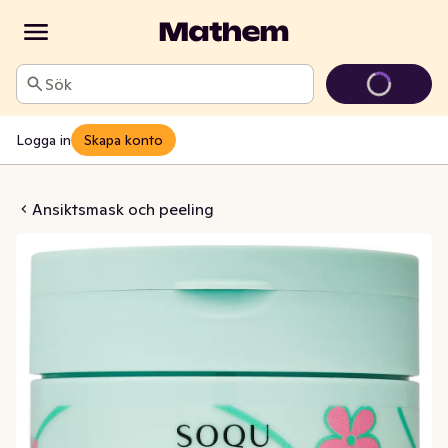
Sök
Logga in
Skapa konto
tide Essence Pad
Ansiktsmask och peeling