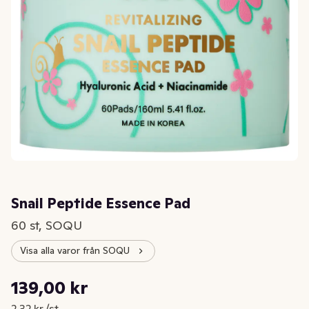
Snail Peptide Essence Pad
60 st, SOQU
Visa alla varor från SOQU
Styckpris: 2,32 kr /st
139,00 kr
Nuvarande pris är: 139,00 kr
2,32 kr /st