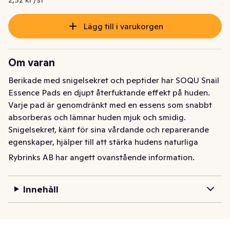
Lägg till i varukorgen
Om varan
Berikade med snigelsekret och peptider har SOQU Snail 
Essence Pads en djupt återfuktande effekt på huden. 
Varje pad är genomdränkt med en essens som snabbt 
absorberas och lämnar huden mjuk och smidig.

Snigelsekret, känt för sina vårdande och reparerande 
egenskaper, hjälper till att stärka hudens naturliga 
barriär och jämna ut hudtonen. Peptider arbetar för att 
Rybrinks AB har angett ovanstående information.
stimulera kollagenproduktionen, vilket förbättrar 
hudens elasticitet.

Innehåll
SOQU Snail Essence Pads passar alla hudtyper och är 
perfekta för dig som önskar ge din hud en lystergivande 
boost. Vid regelbunden användning bidrar SOQU Snail 
Essence Pads till en jämnare hudton med ökad lyster.