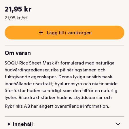
Styckpris: 21,95 kr /st
21,95 kr
Nuvarande pris är: 21,95 kr
21,95 kr /st
Lägg till i varukorgen
Om varan
SOQU Rice Sheet Mask är formulerad med naturliga 
hudvårdingredienser, rika på näringsämnen och 
fuktgivande egenskaper. Denna lyxiga ansiktsmask 
innehållande risextrakt, hyaluronsyra och niacinamide 
återfuktar huden samtidigt som den tillför en naturlig 
lyster. Risextrakt stärker hudens skyddsbarriär och 
bidrar till att förbättra hudens struktur. Hyaluronsyra 
Rybrinks AB har angett ovanstående information.
binder fukt djupt ned i huden medan niacinamide verkar 
lystergivande. SOQU Rice Sheetmask är ett perfekt 
Innehåll
alternativ för dig som önskar ge din hud en 