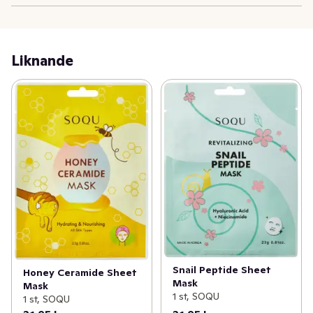
återfuktande och lystergivande boost.
Liknande
Snail Peptide Sheet
Honey Ceramide Sheet
Mask
Mask
1 st, SOQU
1 st, SOQU