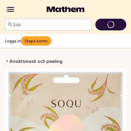
Sök
Logga in
Skapa konto
 Sheet Mask
Ansiktsmask och peeling