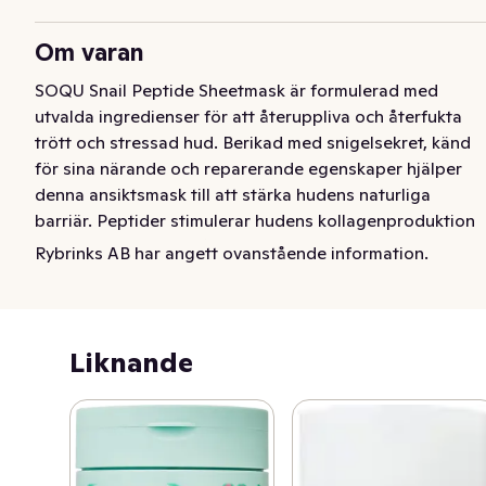
Om varan
SOQU Snail Peptide Sheetmask är formulerad med 
utvalda ingredienser för att återuppliva och återfukta 
trött och stressad hud. Berikad med snigelsekret, känd 
för sina närande och reparerande egenskaper hjälper 
denna ansiktsmask till att stärka hudens naturliga 
barriär. Peptider stimulerar hudens kollagenproduktion 
medan hyaluronsyra återfuktar och niacinamid har en 
Rybrinks AB har angett ovanstående information.
lystergivande effekt. Tillsammans arbetar 
ingredienserna i SOQU Snail Peptide Sheetmask för att 
ge din hud ökad spänst och lyster.
Liknande