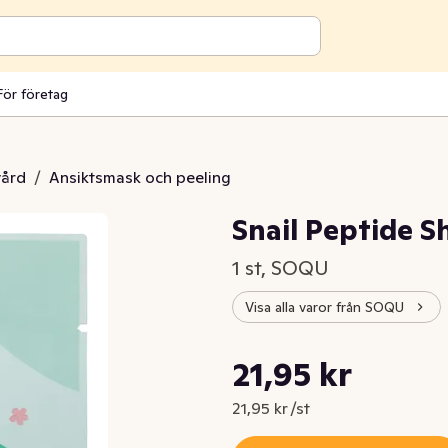
För företag
vård
/
Ansiktsmask och peeling
Snail Peptide 
1 st, SOQU
Visa alla varor från SOQU
Styckpris: 21,95 kr /st
21,95 kr
Nuvarande pris är: 21,95 kr
21,95 kr /st