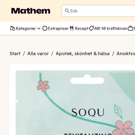
Sök
Kategorier
Extrapriser
Recept
Allt till kräftskivan
eptide Sheet Mask
Start
/
Alla varor
/
Apotek, skönhet & hälsa
/
Ansikts