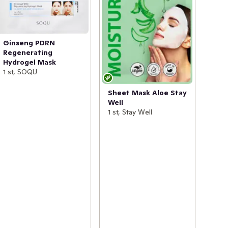
Ginseng PDRN
Regenerating
Hydrogel Mask
1 st, SOQU
Sheet Mask Aloe Stay
Well
1 st, Stay Well