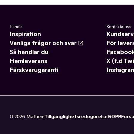
Handla
Kontakta oss
Inspiration
Kundserv
Vanliga frågor och svar
För lever
Så handlar du
Faceboo
Hemleverans
X (f.d Twi
Färskvarugaranti
Instagra
©
2026
Mathem
Tillgänglighetsredogörelse
GDPR
Försä