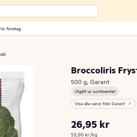
För företag
oli
Broccoliris Frys
500 g, Garant
Utgått ur sortimentet
Visa alla varor från Garant
Styckpris: 53,90 kr /kg
26,95 kr
Nuvarande pris är: 26,95 kr
53,90 kr /kg