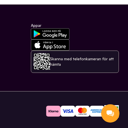
Appar
Skanna med telefonkameran för att
hämta