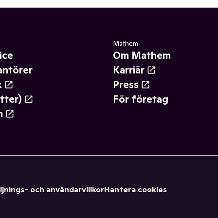
Mathem
ice
Om Mathem
antörer
Karriär
k
Press
tter)
För företag
m
ljnings- och användarvillkor
Hantera cookies