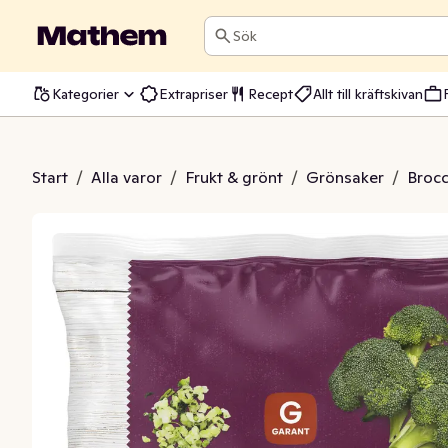
Sök
Kategorier
Extrapriser
Recept
Allt till kräftskivan
coliris Fryst
Start
/
Alla varor
/
Frukt & grönt
/
Grönsaker
/
Brocc