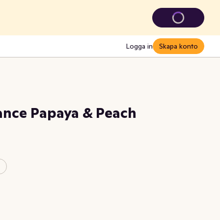
Logga in
Skapa konto
ance Papaya & Peach