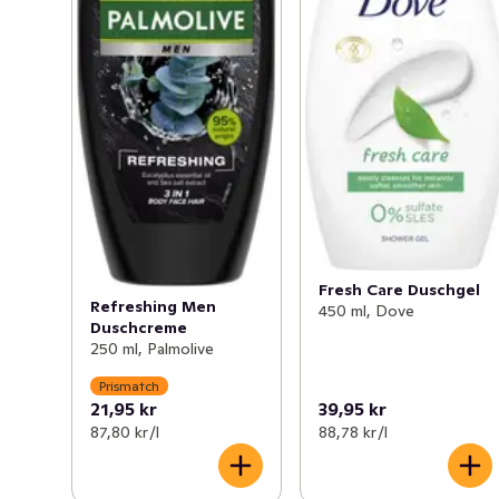
Fresh Care Duschgel
Refreshing Men
450 ml, Dove
Duschcreme
250 ml, Palmolive
Prismatch
21,95 kr
39,95 kr
87,80 kr /l
88,78 kr /l