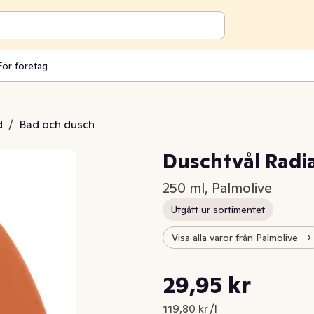
För företag
d
/
Bad och dusch
Duschtvål Radi
250 ml, Palmolive
Utgått ur sortimentet
Visa alla varor från Palmolive
Styckpris: 119,80 kr /l
29,95 kr
Nuvarande pris är: 29,95 kr
119,80 kr /l