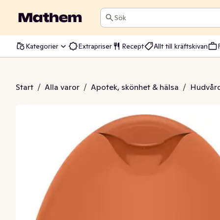
Sök
Kategorier
Extrapriser
Recept
Allt till kräftskivan
diance Papaya & Peach
Start
/
Alla varor
/
Apotek, skönhet & hälsa
/
Hudvår