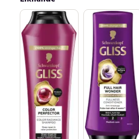
hårvårdsprodukter från Schwarzkopf är anpassade till 
alla hårtyper och olika behov. Gliss Color Perfector har 
en speciellt framtagen formula för färgat hår. Utvecklat 
med Hyaluronblandning + Tranbärsextrakt, som skyddar 
och stärker den inre hårstrukturen och omsluter hårets 
yttre för optimal färgförsegling. Färgförsegling och 
skydd upp till 13 veckor (tillsammans med Color 
Perfector Shampoo). Skonsamt för färgat hår. 96% av 
ingredienserna av naturligt ursprung (inkl vatten).