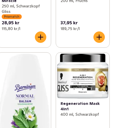
Miracle
200 ml, Fructis
250 ml, Schwarzkopf
Gliss
Prismatch
28,95 kr
37,95 kr
115,80 kr /l
189,75 kr /l
Regeneration Mask
4In1
400 ml, Schwarzkopf