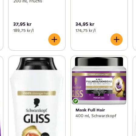
200 ml, Fructis
37,95 kr
34,95 kr
189,75 kr /l
174,75 kr /l
Mask Full Hair
400 ml, Schwarzkopf