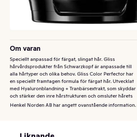
Om varan
Speciellt anpassad för färgat, slingat hår. Gliss 
hårvårdsprodukter från Schwarzkopf är anpassade till 
alla hårtyper och olika behov. Gliss Color Perfector har 
en speciellt framtagen formula för färgat hår. Utvecklat 
med Hyaluronblandning + Tranbärsextrakt, som skyddar 
och stärker den inre hårstrukturen och omsluter hårets 
yttre för optimal färgförsegling. Färgförsegling och 
Henkel Norden AB har angett ovanstående information.
skydd upp till 13 veckor (tillsammans med Color 
Perfector Shampoo). Skonsamt för färgat hår. 96% av 
ingredienserna av naturligt ursprung (inkl vatten).
Liknande
Speciellt anpassad för färgat, slingat hår. Gliss 