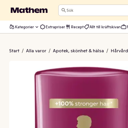
Sök
Kategorier
Extrapriser
Recept
Allt till kräftskivan
Colour Perfector
Start
/
Alla varor
/
Apotek, skönhet & hälsa
/
Hårvård