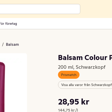
För företag
/
Balsam
Balsam Colour 
200 ml, Schwarzkopf
Prismatch
Visa alla varor från Schwarzkopf
Styckpris: 144,75 kr /l
28,95 kr
Nuvarande pris är: 28,95 kr
144,75 kr /l