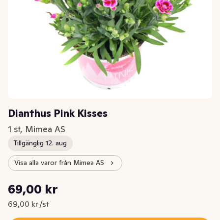
Dianthus Pink Kisses
1 st, Mimea AS
Tillgänglig 12. aug
Visa alla varor från Mimea AS
Styckpris: 69,00 kr /st
69,00 kr
Nuvarande pris är: 69,00 kr
69,00 kr /st