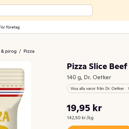
För företag
j & pirog
/
Pizza
Pizza Slice Bee
140 g, Dr. Oetker
Visa alla varor från Dr. Oetker
Styckpris: 142,50 kr /kg
19,95 kr
Nuvarande pris är: 19,95 kr
142,50 kr /kg