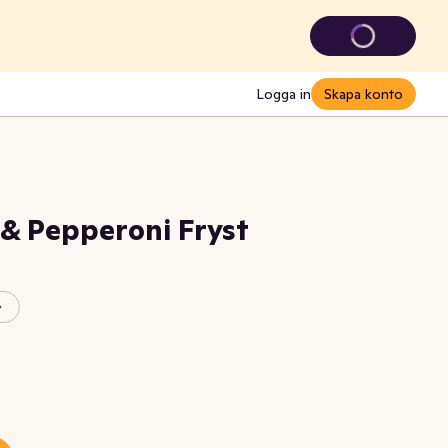
Logga in
Skapa konto
f & Pepperoni Fryst