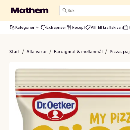
Sök
Kategorier
Extrapriser
Recept
Allt till kräftskivan
Beef & Pepperoni Fryst
Start
/
Alla varor
/
Färdigmat & mellanmål
/
Pizza, pa