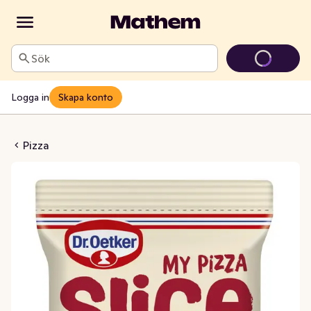
Sök
Logga in
Skapa konto
 Ham & Cheese Fryst
Pizza