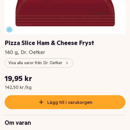
Pizza Slice Ham & Cheese Fryst
140 g, Dr. Oetker
Visa alla varor från Dr. Oetker
Styckpris: 142,50 kr /kg
19,95 kr
Nuvarande pris är: 19,95 kr
142,50 kr /kg
Lägg till i varukorgen
Om varan