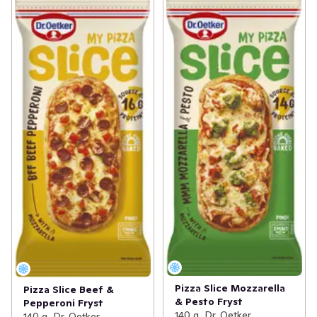
Pizza Slice Mozzarella
Pizza Slice Beef &
& Pesto Fryst
Pepperoni Fryst
140 g, Dr. Oetker
140 g, Dr. Oetker