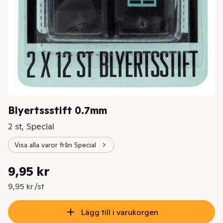
Blyertssstift 0.7mm
2 st, Special
Visa alla varor från Special
Styckpris: 9,95 kr /st
9,95 kr
Nuvarande pris är: 9,95 kr
9,95 kr /st
Lägg till i varukorgen