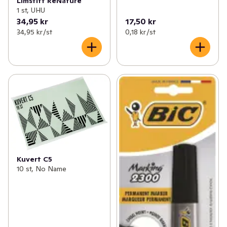
Limstift ReNature
1 st, UHU
34,95 kr
17,50 kr
34,95 kr /st
0,18 kr /st
Kuvert C5
10 st, No Name