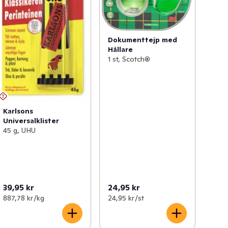
Dokumenttejp med
Hållare
1 st, Scotch®
Karlsons
Universalklister
45 g, UHU
39,95 kr
24,95 kr
887,78 kr /kg
24,95 kr /st