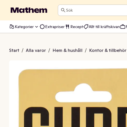
Sök
Kategorier
Extrapriser
Recept
Allt till kräftskivan
uddgummi
Start
/
Alla varor
/
Hem & hushåll
/
Kontor & tillbehör