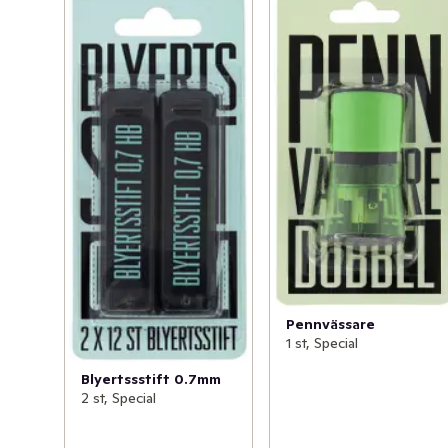
Pennvässare
1 st, Special
Blyertssstift 0.7mm
2 st, Special