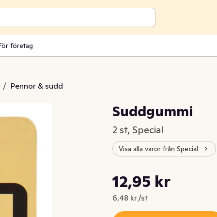
För företag
/
Pennor & sudd
Suddgummi
2 st, Special
Visa alla varor från Special
Styckpris: 6,48 kr /st
12,95 kr
Nuvarande pris är: 12,95 kr
6,48 kr /st