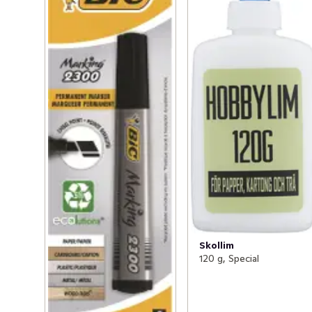
Skollim
120 g, Special