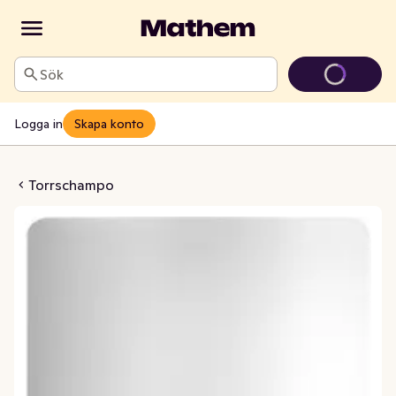
Sök
Logga in
Skapa konto
o Heavenly Volume
Torrschampo