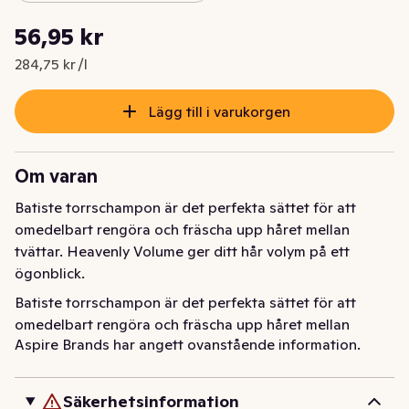
Styckpris: 284,75 kr /l
56,95 kr
Nuvarande pris är: 56,95 kr
284,75 kr /l
Lägg till i varukorgen
Om varan
Batiste torrschampon är det perfekta sättet för att 
omedelbart rengöra och fräscha upp håret mellan 
tvättar. Heavenly Volume ger ditt hår volym på ett 
ögonblick.
Batiste torrschampon är det perfekta sättet för att 
omedelbart rengöra och fräscha upp håret mellan 
Aspire Brands har angett ovanstående information.
tvättar. Heavenly Volume ger ditt hår volym på ett 
ögonblick.
Säkerhetsinformation