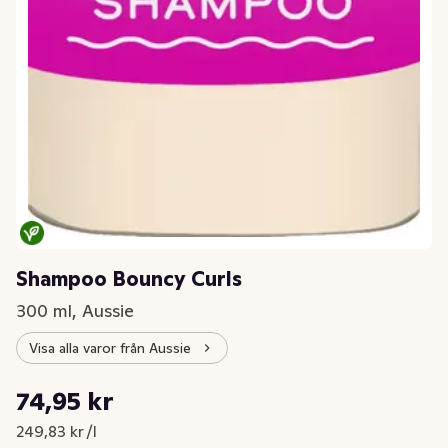
Shampoo Bouncy Curls
300 ml, Aussie
Visa alla varor från Aussie
Styckpris: 249,83 kr /l
74,95 kr
Nuvarande pris är: 74,95 kr
249,83 kr /l