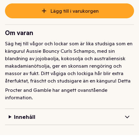
Lägg till i varukorgen
Om varan
Säg hej till vågor och lockar som är lika studsiga som en 
känguru! Aussie Bouncy Curls Schampo, med sin 
blandning av jojobaolja, kokosolja och australiensisk 
makadamianötsolja, ger en skonsam rengöring och 
massor av fukt. Ditt vågiga och lockiga hår blir extra 
återfuktat, fräscht och studsigare än en känguru! Detta 
schampo för lockigt hår är formulerat utan SLS, 
Procter and Gamble har angett ovanstående
silikonfritt, veganskt* och PETA-certifierat cruelty-free. 
information.
För extra omtanke, använd det tillsammans med Aussie 
Bouncy Curls hårvårdsserie. *Vegansk formula: inga 
Innehåll
ingredienser eller biprodukter från djur