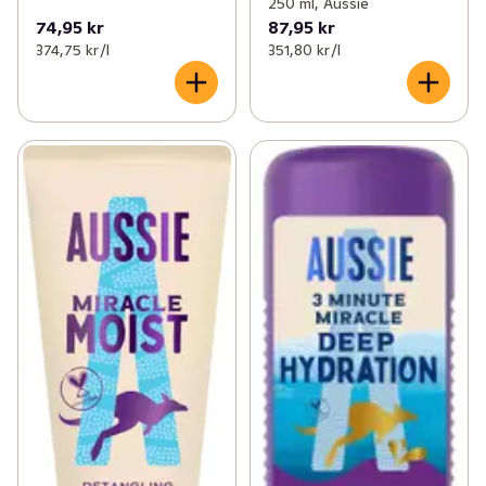
250 ml, Aussie
74,95 kr
87,95 kr
374,75 kr /l
351,80 kr /l