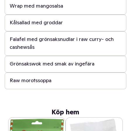
Wrap med mangosalsa
15 min
Kålsallad med groddar
45 min
Falafel med grönsaksnudlar i raw curry- och
cashewsås
20 min
Grönsakswok med smak av ingefära
15 min
Raw morotssoppa
Köp hem