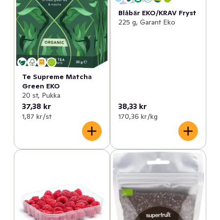
Blåbär EKO/KRAV Fryst
225 g, Garant Eko
Te Supreme Matcha
Green EKO
20 st, Pukka
37,38 kr
38,33 kr
1,87 kr /st
170,36 kr /kg