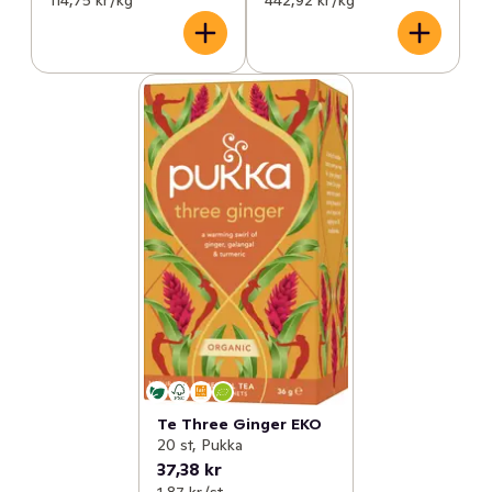
Te Three Ginger EKO
20 st, Pukka
37,38 kr
1,87 kr /st