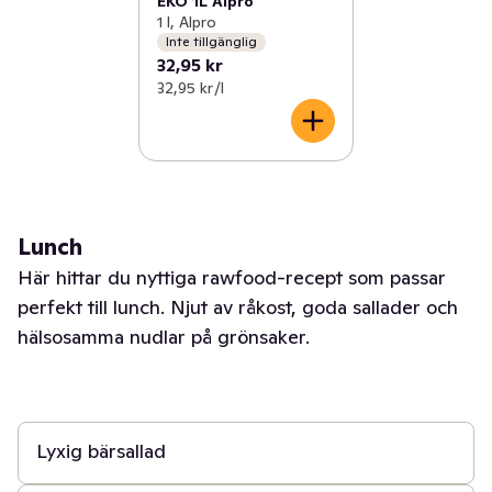
EKO 1L Alpro
1 l, Alpro
Inte tillgänglig
32,95 kr
32,95 kr /l
Lunch
Här hittar du nyttiga rawfood-recept som passar
perfekt till lunch. Njut av råkost, goda sallader och
hälsosamma nudlar på grönsaker.
30 min
Lyxig bärsallad
15 min