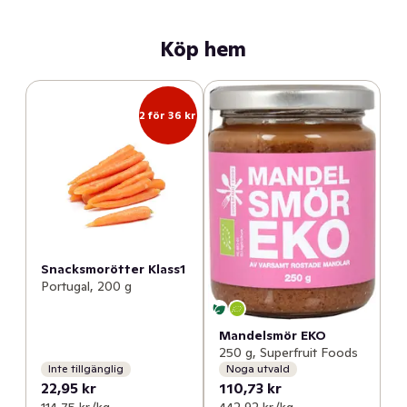
Köp hem
2 för 36 kr
Snacksmorötter Klass1
Portugal, 200 g
Mandelsmör EKO
250 g, Superfruit Foods
Inte tillgänglig
Noga utvald
22,95 kr
110,73 kr
114,75 kr /kg
442,92 kr /kg