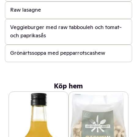
Raw lasagne
45 min
Veggieburger med raw tabbouleh och tomat-
och paprikasås
30 min
Grönärtssoppa med pepparrotscashew
Köp hem