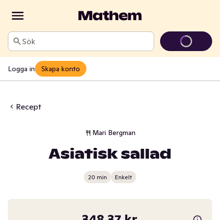
Sök
Logga in
Skapa konto
Recept
Mari Bergman
Asiatisk sallad
20 min
Enkelt
348,37 kr