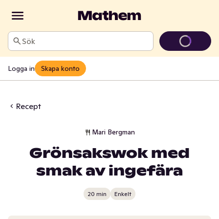
Sök
Logga in
Skapa konto
Recept
Mari Bergman
Grönsakswok med
smak av ingefära
20 min
Enkelt