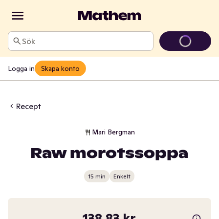
Sök
Logga in
Skapa konto
Recept
Mari Bergman
Raw morotssoppa
15 min
Enkelt
138,83 kr