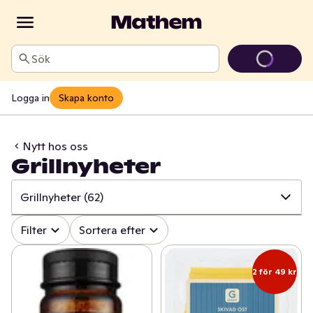
Sök
Logga in
Skapa konto
Nytt hos oss
Grillnyheter
Grillnyheter
(62)
✓
Alla
(518)
Filter
Sortera efter
✓
Äntligen på hyllan!
(32)
2 för 49 kr
✓
Grillnyheter
(62)