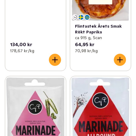
✓
Nytt till balkong och altan
(15)
✓
Nyheter inom kött & kyckling
(20)
Flintastek Årets Smak
Rökt Paprika
ca 915 g, Scan
✓
Nyheter till de minsta
(20)
134,00 kr
64,95 kr
178,67 kr /kg
70,98 kr /kg