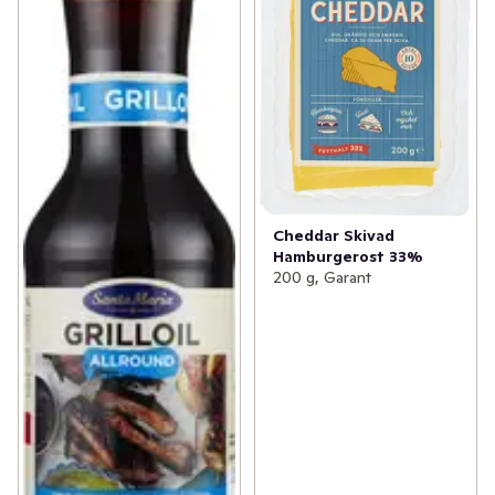
✓
Nyheter inom godis
(24)
✓
Nyheter från Dole
(7)
✓
Kvarg- och yoghurtnyheter
(11)
✓
Nytt från bageriet
(6)
✓
Nyheter inom sås och röror
(22)
Cheddar Skivad
✓
Indiska nyheter i hyllan
(9)
Hamburgerost 33%
200 g, Garant
✓
Gröna nyheter
(31)
✓
Dryckesnyheter
(28)
✓
Ostnyheter
(6)
✓
Nyheter inom energi- och vitamindrycker
(39)