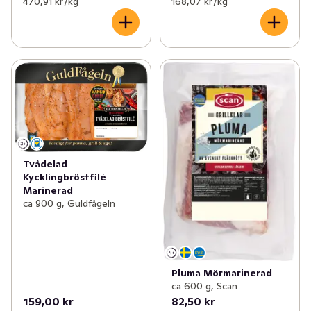
470,91 kr /kg
168,07 kr /kg
Tvådelad
Kycklingbröstfilé
Marinerad
ca 900 g, Guldfågeln
Pluma Mörmarinerad
ca 600 g, Scan
159,00 kr
82,50 kr