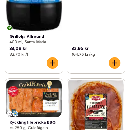
✓
Leksaksnyheter
(1)
✓
Glutenfria nyheter
(7)
✓
Fikanyheter
(6)
Grillolja Allround
✓
EKO nyheter
(19)
400 ml, Santa Maria
33,08 kr
32,95 kr
✓
Dags att fylla på solskydd
(14)
82,70 kr /l
164,75 kr /kg
✓
Brödnyheter
(10)
✓
Glass- och dessertnyheter
(44)
✓
Nyheter inom träning & hälsa
(6)
✓
Nyheter i frysen
(38)
✓
Nyheter till badrumsskåpet
(40)
Kycklingfilébricka BBQ
ca 750 g, Guldfågeln
✓
Nytt inom fisk- och skaldjur
(41)