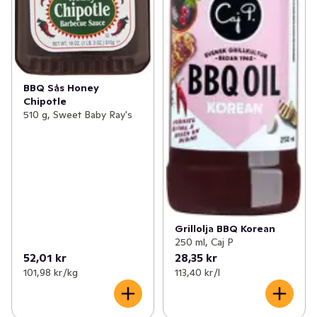
BBQ Sås Honey
Chipotle
510 g, Sweet Baby Ray's
Grillolja BBQ Korean
250 ml, Caj P
52,01 kr
28,35 kr
101,98 kr /kg
113,40 kr /l