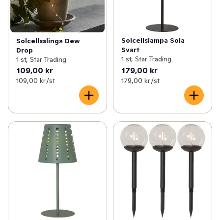
✓
Leksaksnyheter
(1)
Solcellslampa Sola
Solcellsslinga Dew
✓
Glutenfria nyheter
(7)
Svart
Drop
1 st, Star Trading
1 st, Star Trading
✓
Fikanyheter
(7)
109,00 kr
179,00 kr
109,00 kr /st
179,00 kr /st
✓
EKO nyheter
(19)
✓
Dags att fylla på solskydd
(14)
✓
Brödnyheter
(10)
✓
Glass- och dessertnyheter
(44)
✓
Nyheter inom träning & hälsa
(6)
✓
Nyheter i frysen
(38)
✓
Nyheter till badrumsskåpet
(40)