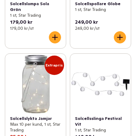
Solcellslampa Sola
Solcellspollare Globe
✓
Nytt inom fisk- och skaldjur
(41)
Grön
1 st, Star Trading
1 st, Star Trading
179,00 kr
249,00 kr
✓
Nytt till balkong och altan
(15)
179,00 kr /st
249,00 kr /st
✓
Nyheter inom kött & kyckling
(20)
✓
Nyheter till de minsta
(20)
Extrapris
Solcellslykta Jamjar
Solcellsslinga Festival
Max 10 per kund, 1 st, Star
Vit
Trading
1 st, Star Trading