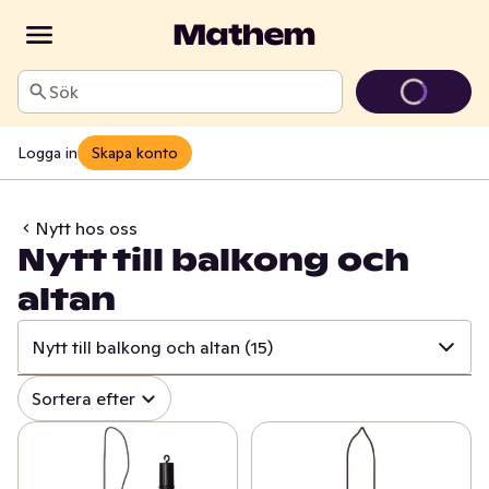
Sök
Logga in
Skapa konto
Nytt hos oss
Nytt till balkong och
altan
Nytt till balkong och altan
(15)
✓
Alla
(519)
Sortera efter
✓
Äntligen på hyllan!
(33)