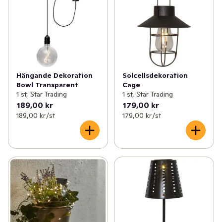
✓
Grillnyheter
(63)
✓
Nyheter inom godis
(24)
✓
Nyheter från Dole
(7)
✓
Kvarg- och yoghurtnyheter
(11)
Hängande Dekoration
Solcellsdekoration
Bowl Transparent
Cage
✓
Nytt från bageriet
(7)
1 st, Star Trading
1 st, Star Trading
189,00 kr
179,00 kr
✓
Nyheter inom sås och röror
(22)
189,00 kr /st
179,00 kr /st
✓
Indiska nyheter i hyllan
(9)
✓
Gröna nyheter
(30)
✓
Dryckesnyheter
(28)
✓
Ostnyheter
(6)
✓
Nyheter inom energi- och vitamindrycker
(39)