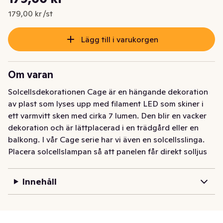
Nuvarande pris är: 179,00 kr
179,00 kr /st
Lägg till i varukorgen
Om varan
Solcellsdekorationen Cage är en hängande dekoration 
av plast som lyses upp med filament LED som skiner i 
ett varmvitt sken med cirka 7 lumen. Den blir en vacker 
dekoration och är lättplacerad i en trädgård eller en 
balkong. I vår Cage serie har vi även en solcellsslinga. 
Placera solcellslampan så att panelen får direkt solljus 
under dagen för att ladda batterierna som medföljer på 
bästa sätt.

Innehåll
1 batteri AAArechargeableNiMH ingår. Brinntid ca. 5h.