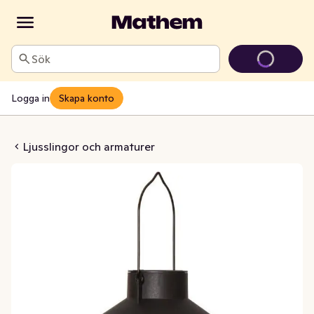
Sök
Logga in
Skapa konto
dekoration Cage
Ljusslingor och armaturer