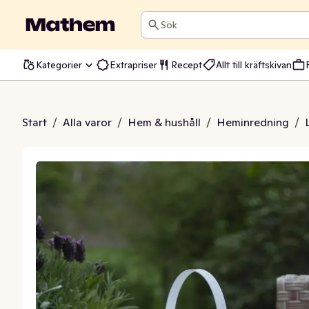
Sök
Kategorier
Extrapriser
Recept
Allt till kräftskivan
 Flame Vit 16cm
Start
/
Alla varor
/
Hem & hushåll
/
Heminredning
/