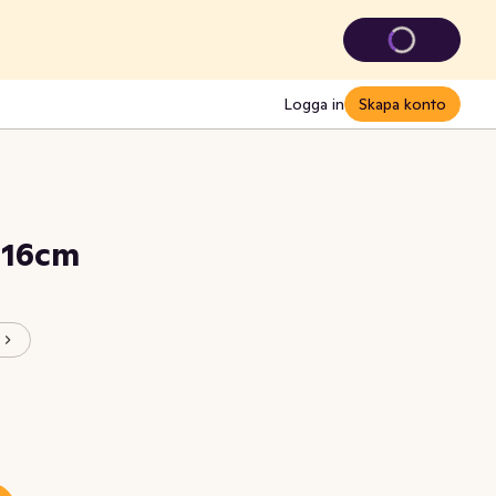
Logga in
Skapa konto
 16cm