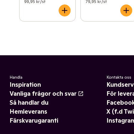
99,95 kr /st
79,95 kr /st
Handla
Kontakta oss
Inspiration
Kundserv
Vanliga frågor och svar
För lever
Så handlar du
Faceboo
Hemleverans
X (f.d Twi
Färskvarugaranti
Instagra