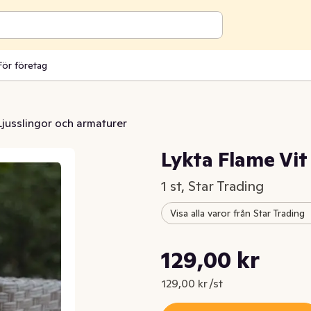
För företag
Ljusslingor och armaturer
Lykta Flame Vit
1 st, Star Trading
Visa alla varor från Star Trading
Styckpris: 129,00 kr /st
129,00 kr
Nuvarande pris är: 129,00 kr
129,00 kr /st