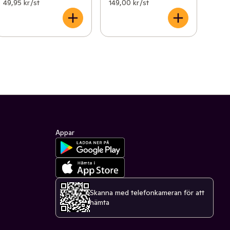
49,95 kr /st
149,00 kr /st
Appar
Skanna med telefonkameran för att
hämta