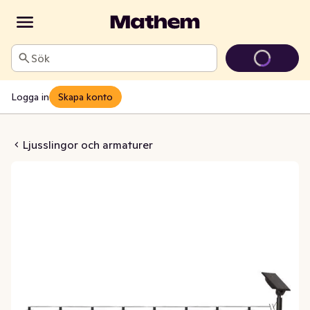
Sök
Logga in
Skapa konto
lsslinga Globe
Ljusslingor och armaturer