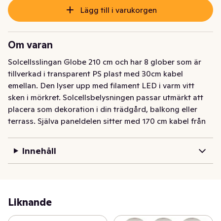
Lägg till i varukorgen
Om varan
Solcellsslingan Globe 210 cm och har 8 glober som är 
tillverkad i transparent PS plast med 30cm kabel 
emellan. Den lyser upp med filament LED i varm vitt 
sken i mörkret. Solcellsbelysningen passar utmärkt att 
placera som dekoration i din trädgård, balkong eller 
terrass. Själva paneldelen sitter med 170 cm kabel från 
den sista globen detta gör det enkelt att placera 
panelen i direkt solljus vilket är nödvändigt för att ladda 
Innehåll
batteriet som medföljer.

1 batteri 18650Li-IonRechargeable ingår. Brinntid ca. 6h.
Liknande