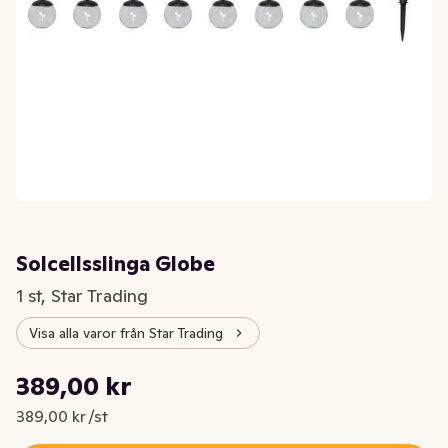
Solcellsslinga Globe
1 st, Star Trading
Visa alla varor från Star Trading
Styckpris: 389,00 kr /st
389,00 kr
Nuvarande pris är: 389,00 kr
389,00 kr /st