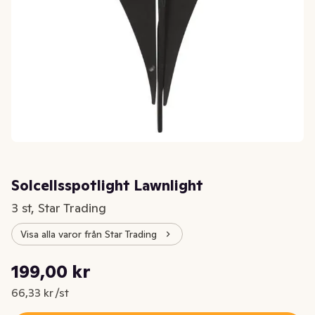
Solcellsspotlight Lawnlight
3 st, Star Trading
Visa alla varor från Star Trading
Styckpris: 66,33 kr /st
199,00 kr
Nuvarande pris är: 199,00 kr
66,33 kr /st