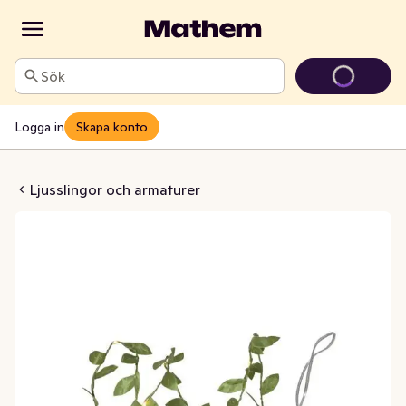
Sök
Logga in
Skapa konto
slinga Leaf
Ljusslingor och armaturer