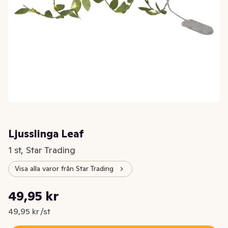
Ljusslinga Leaf
1 st, Star Trading
Visa alla varor från Star Trading
Styckpris: 49,95 kr /st
49,95 kr
Nuvarande pris är: 49,95 kr
49,95 kr /st