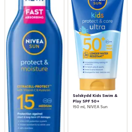
✓
Grillnyheter
(62)
✓
Nyheter inom godis
(24)
✓
Nyheter från Dole
(7)
✓
Kvarg- och yoghurtnyheter
(11)
✓
Nytt från bageriet
(7)
✓
Nyheter inom sås och röror
(22)
✓
Indiska nyheter i hyllan
(9)
✓
Gröna nyheter
(30)
Solskydd Kids Swim &
Play SPF 50+
✓
Dryckesnyheter
(28)
150 ml, NIVEA Sun
✓
Ostnyheter
(6)
✓
Nyheter inom energi- och vitamindrycker
(39)