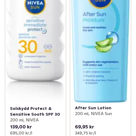
✓
Nytt inom fisk- och skaldjur
(41)
✓
Nytt till balkong och altan
(15)
✓
Nyheter inom kött & kyckling
(20)
✓
Nyheter till de minsta
(20)
After Sun Lotion
Solskydd Protect &
200 ml, NIVEA Sun
Sensitive Sooth SPF 30
200 ml, NIVEA
139,00 kr
69,95 kr
695,00 kr /l
349,75 kr /l