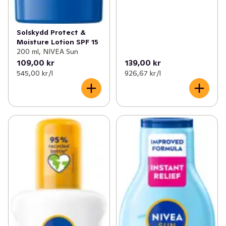
✓
Leksaksnyheter
(1)
Solskydd Protect &
Moisture Lotion SPF 15
✓
Glutenfria nyheter
(7)
200 ml, NIVEA Sun
109,00 kr
139,00 kr
✓
Fikanyheter
(7)
545,00 kr /l
926,67 kr /l
✓
EKO nyheter
(19)
✓
Dags att fylla på solskydd
(14)
✓
Brödnyheter
(10)
✓
Glass- och dessertnyheter
(44)
✓
Nyheter inom träning & hälsa
(6)
✓
Nyheter i frysen
(38)
✓
Nyheter till badrumsskåpet
(40)