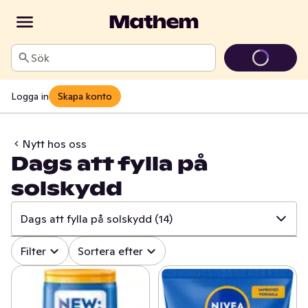
Sök
Logga in
Skapa konto
Nytt hos oss
Dags att fylla på
solskydd
Dags att fylla på solskydd
(14)
✓
Alla
(518)
Filter
Sortera efter
✓
Äntligen på hyllan!
(33)