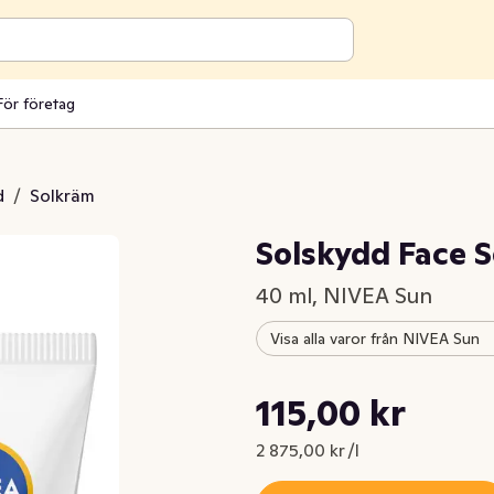
För företag
d
/
Solkräm
Solskydd Face S
40 ml, NIVEA Sun
Visa alla varor från NIVEA Sun
Styckpris: 2 875,00 kr /l
115,00 kr
Nuvarande pris är: 115,00 kr
2 875,00 kr /l