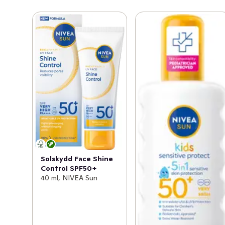
hud och bidrar till att förebygga solallergier och 
irritationer. Tack vare ingredienser som Panthenol, 
Glycerin och Licochalcone A kan den parfymfria 
formulan ge extra skydd för känslig hud, med intensiv 
återfuktning och lugnande egenskaper. Berikad med vår 
mest kraftfulla naturliga antioxidant, hjälper den till att 
motverka fria radikaler orsakade av UV-stress med upp 
till 87% (in-vitro). Formulan är lätt, icke-fet och lämnar 
ingen hinna på huden. Den är icke-komedogen och 
oftalmologiskt godkänd vilket gör den lämplig för 
daglig användning och för applicering i flera lager.
Solskydd Face Shine
Control SPF50+
40 ml, NIVEA Sun