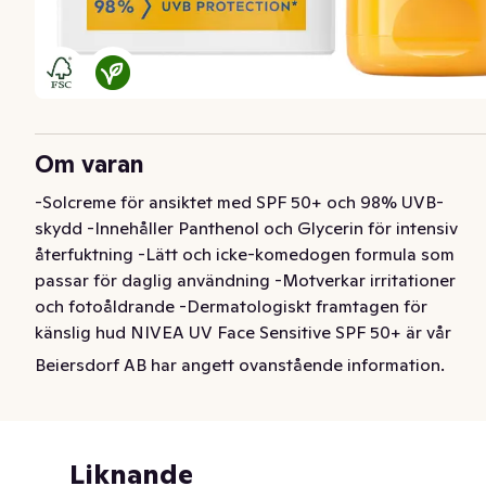
Om varan
-Solcreme för ansiktet med SPF 50+ och 98% UVB-
skydd -Innehåller Panthenol och Glycerin för intensiv 
återfuktning -Lätt och icke-komedogen formula som 
passar för daglig användning -Motverkar irritationer 
och fotoåldrande -Dermatologiskt framtagen för 
känslig hud NIVEA UV Face Sensitive SPF 50+ är vår 
nästa generation av solskydd för ansiktet som levererar 
Beiersdorf AB har angett ovanstående information.
bortom traditionell SPF. Med sin patenterade UV-teknik 
motverkar den fotoåldrande utan att täppa till porerna 
och erbjuder 98% skydd mot UVB-strålar. Formulan, 
som är utvecklad av dermatologer, återfuktar känslig 
Liknande