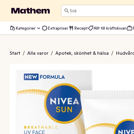
Sök
Kategorier
Extrapriser
Recept
Allt till kräftskivan
ce Sensitive SPF50+
Start
/
Alla varor
/
Apotek, skönhet & hälsa
/
Hudvår