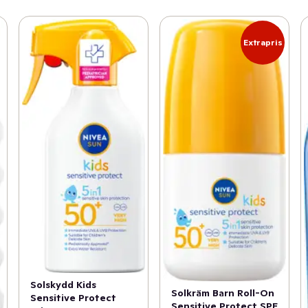
Extrapris
Solskydd Kids
Solkräm Barn Roll-On
Sensitive Protect
Sensitive Protect SPF