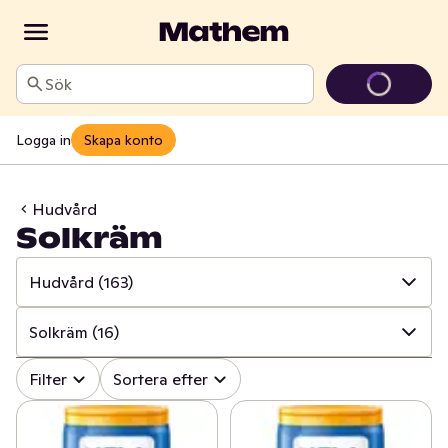
Sök
Logga in
Skapa konto
Hudvård
Solkräm
Hudvård
(163)
✓
Alla
(820)
Solkräm
(16)
✓
Mun och tänder
(107)
✓
Alla
(163)
Filter
Sortera efter
✓
Sår, bett och stick
(17)
✓
Bad och dusch
(62)