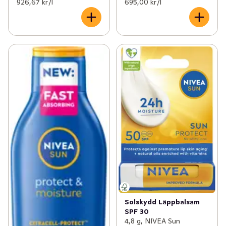
926,67 kr /l
695,00 kr /l
Solskydd Läppbalsam
SPF 30
4,8 g, NIVEA Sun