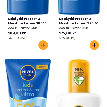
✓
Åldersgräns 18+ receptfria läkemedel
(46)
✓
Ögon och öron
(1)
Solskydd Protect &
Solskydd Protect &
Moisture Lotion SPF 15
Moisture Lotion SPF 30
200 ml, NIVEA Sun
200 ml, NIVEA Sun
109,00 kr
125,00 kr
545,00 kr /l
625,00 kr /l