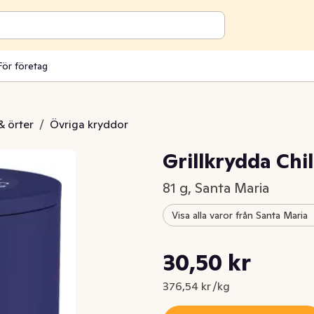
För företag
& örter
/
Övriga kryddor
Grillkrydda Chi
81 g, Santa Maria
Visa alla varor från Santa Maria
Styckpris: 376,54 kr /kg
30,50 kr
Nuvarande pris är: 30,50 kr
376,54 kr /kg