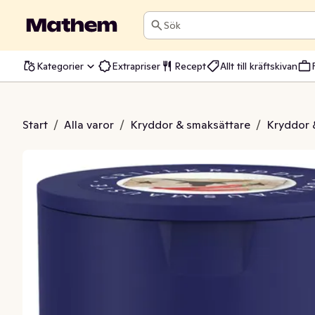
Sök
Kategorier
Extrapriser
Recept
Allt till kräftskivan
dda Chili & Smokey
Start
/
Alla varor
/
Kryddor & smaksättare
/
Kryddor 