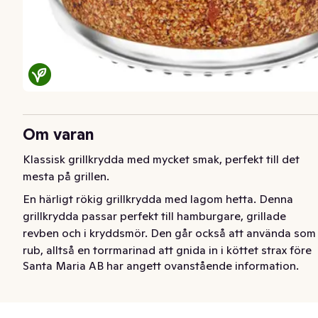
Om varan
Klassisk grillkrydda med mycket smak, perfekt till det 
mesta på grillen.
En härligt rökig grillkrydda med lagom hetta. Denna 
grillkrydda passar perfekt till hamburgare, grillade 
revben och i kryddsmör. Den går också att använda som 
rub, alltså en torrmarinad att gnida in i köttet strax före 
Santa Maria AB har angett ovanstående information.
grillning. Använd Santa Maria American BBQ Spice Chili 
& Smoky som bordskrydda, eller som rökig smaksättare 
vid spis och grill. 
