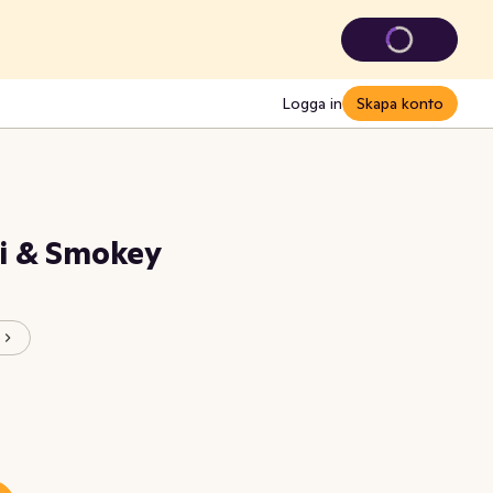
Logga in
Skapa konto
li & Smokey