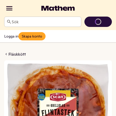
Sök
Logga in
Skapa konto
ets Smak Rökt Paprika
Fläskkött