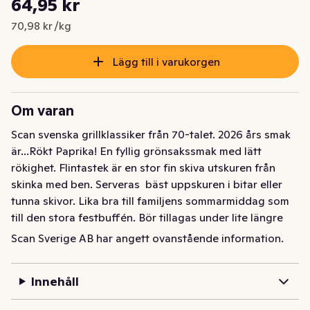
64,95 kr
Nuvarande pris är: 64,95 kr
70,98 kr /kg
Lägg till i varukorgen
Om varan
Scan svenska grillklassiker från 70-talet. 2026 års smak 
är...Rökt Paprika! En fyllig grönsakssmak med lätt 
rökighet. Flintastek är en stor fin skiva utskuren från 
skinka med ben. Serveras  bäst uppskuren i bitar eller 
tunna skivor. Lika bra till familjens sommarmiddag som 
till den stora festbuffén. Bör tillagas under lite längre 
tid på grund av sin storlek och gärna på lite eftervärme 
Scan Sverige AB har angett ovanstående information.
för bäst resultat.
Innehåll