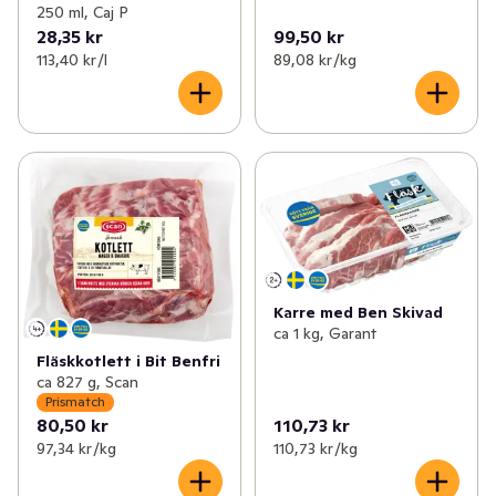
250 ml, Caj P
28,35 kr
99,50 kr
113,40 kr /l
89,08 kr /kg
Karre med Ben Skivad
ca 1 kg, Garant
Fläskkotlett i Bit Benfri
ca 827 g, Scan
Prismatch
80,50 kr
110,73 kr
97,34 kr /kg
110,73 kr /kg