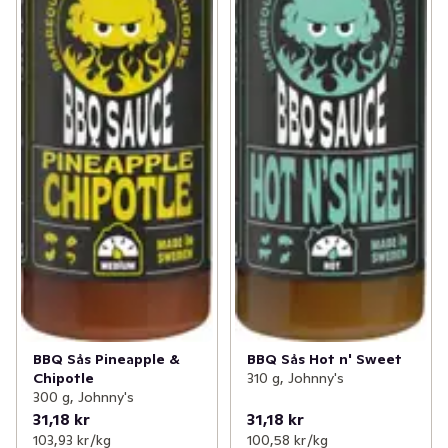
✓
Nytt till balkong och altan
(15)
✓
Nyheter inom kött & kyckling
(20)
✓
Nyheter till de minsta
(20)
BBQ Sås Pineapple &
BBQ Sås Hot n' Sweet
Chipotle
310 g, Johnny's
300 g, Johnny's
31,18 kr
31,18 kr
103,93 kr /kg
100,58 kr /kg