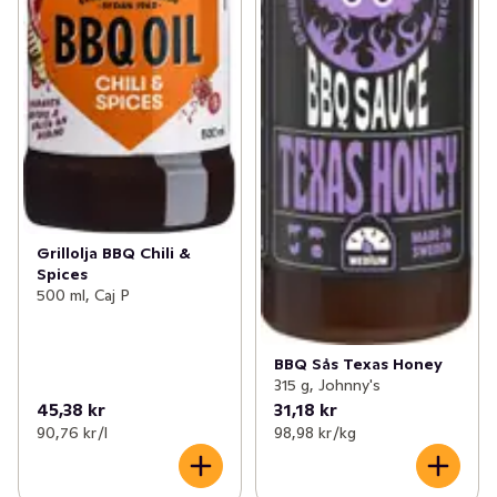
Grillolja BBQ Chili &
Spices
500 ml, Caj P
BBQ Sås Texas Honey
315 g, Johnny's
45,38 kr
31,18 kr
90,76 kr /l
98,98 kr /kg