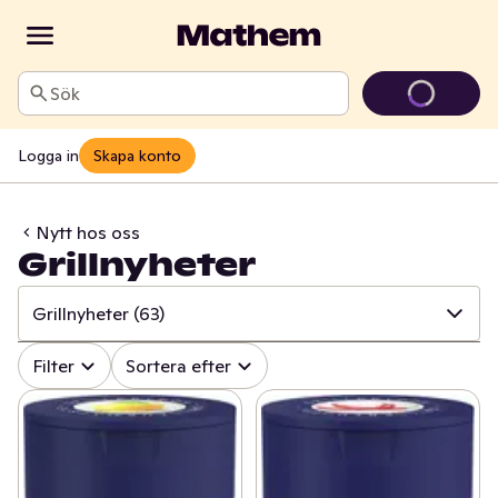
Sök
Logga in
Skapa konto
Nytt hos oss
Grillnyheter
Grillnyheter
(63)
✓
Alla
(520)
Filter
Sortera efter
✓
Äntligen på hyllan!
(34)
✓
Grillnyheter
(63)