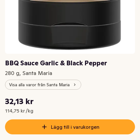
BBQ Sauce Garlic & Black Pepper
280 g, Santa Maria
Visa alla varor från Santa Maria
Styckpris: 114,75 kr /kg
32,13 kr
Nuvarande pris är: 32,13 kr
114,75 kr /kg
Lägg till i varukorgen