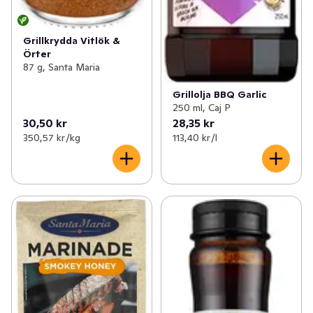
Grillkrydda Vitlök &
Örter
87 g, Santa Maria
Grillolja BBQ Garlic
250 ml, Caj P
30,50 kr
28,35 kr
350,57 kr /kg
113,40 kr /l