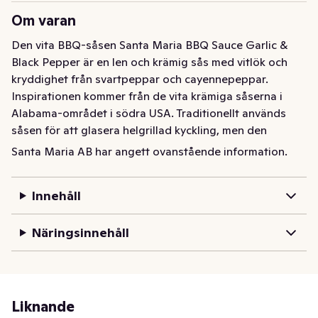
Om varan
Den vita BBQ-såsen Santa Maria BBQ Sauce Garlic & 
Black Pepper är en len och krämig sås med vitlök och 
kryddighet från svartpeppar och cayennepeppar. 
Inspirationen kommer från de vita krämiga såserna i 
Alabama-området i södra USA. Traditionellt används 
såsen för att glasera helgrillad kyckling, men den 
fungerar också bra som tillbehör till andra grillade 
Santa Maria AB har angett ovanstående information.
köttsorter samt som salladsdressing eller som topping 
på kebab.
Innehåll
Näringsinnehåll
Liknande