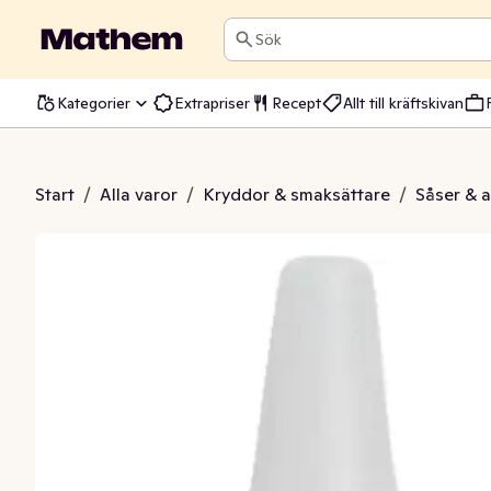
Sök
Kategorier
Extrapriser
Recept
Allt till kräftskivan
ås Texas Honey
Start
/
Alla varor
/
Kryddor & smaksättare
/
Såser & 