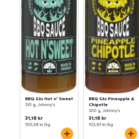
BBQ Sås Hot n' Sweet
BBQ Sås Pineapple &
310 g, Johnny's
Chipotle
300 g, Johnny's
31,18 kr
31,18 kr
100,58 kr /kg
103,93 kr /kg