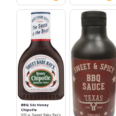
BBQ Sås Honey
Chipotle
510 g, Sweet Baby Ray's