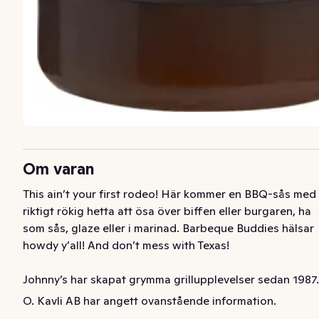
Om varan
This ain’t your first rodeo! Här kommer en BBQ-sås med 
riktigt rökig hetta att ösa över biffen eller burgaren, ha 
som sås, glaze eller i marinad. Barbeque Buddies hälsar 
howdy y’all! And don’t mess with Texas!

Johnny’s har skapat grymma grillupplevelser sedan 1987. 
Upptäck hela sortimentet för Barbeque Buddies på 
O. Kavli AB har angett ovanstående information.
johnnys.se