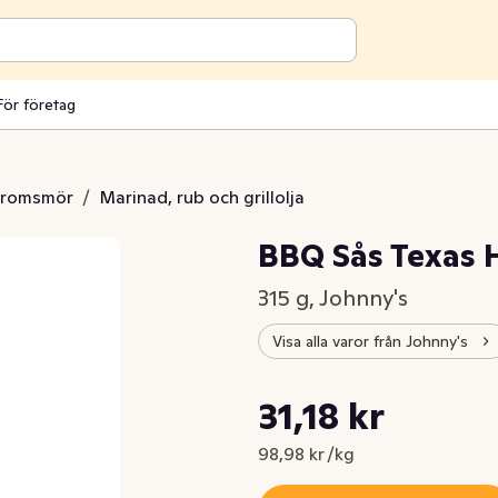
För företag
aromsmör
/
Marinad, rub och grillolja
BBQ Sås Texas 
315 g, Johnny's
Visa alla varor från Johnny's
Styckpris: 98,98 kr /kg
31,18 kr
Nuvarande pris är: 31,18 kr
98,98 kr /kg