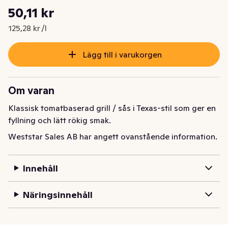
Styckpris: 125,28 kr /l
50,11 kr
Nuvarande pris är: 50,11 kr
125,28 kr /l
Lägg till i varukorgen
Om varan
Klassisk tomatbaserad grill / sås i Texas-stil som ger en 
fyllning och lätt rökig smak.
Weststar Sales AB har angett ovanstående information.
Innehåll
Näringsinnehåll