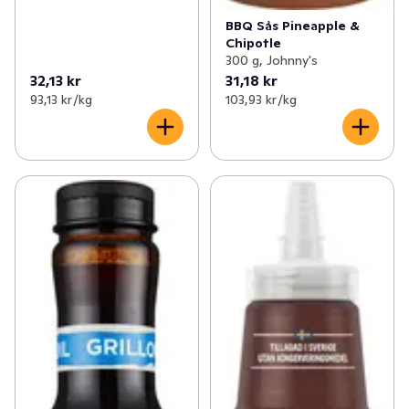
BBQ Sås Pineapple &
Chipotle
300 g, Johnny's
32,13 kr
31,18 kr
93,13 kr /kg
103,93 kr /kg