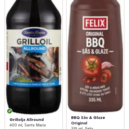
BBQ Sås & Glaze
Grillolja Allround
Original
400 ml, Santa Maria
335 ml, Felix