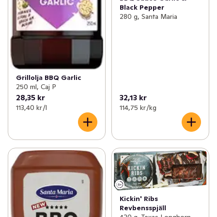
Black Pepper
280 g, Santa Maria
Grillolja BBQ Garlic
250 ml, Caj P
28,35 kr
32,13 kr
113,40 kr /l
114,75 kr /kg
Kickin' Ribs
Revbensspjäll