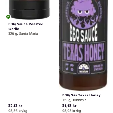
BBQ Sauce Roasted
Garlic
325 g, Santa Maria
BBQ Sås Texas Honey
315 g, Johnny's
32,13 kr
31,18 kr
98,86 kr /kg
98,98 kr /kg