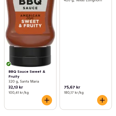
420 g, Texas Longhorn
BBQ Sauce Sweet &
Fruity
320 g, Santa Maria
32,13 kr
75,67 kr
100,41 kr /kg
180,17 kr /kg