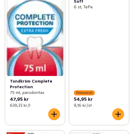
Soft
6 st, TePe
Tandkräm Complete
Protection
75 ml, parodontax
Prismatch
47,95 kr
54,95 kr
639,33 kr /l
9,16 kr /st