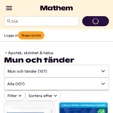
Sök
Logga in
Skapa konto
Apotek, skönhet & hälsa
Mun och tänder
Mun och tänder
(107)
✓
Alla
(845)
Alla
(107)
✓
Mun och tänder
(107)
✓
Alla
(107)
Filter
Sortera efter
✓
Sår, bett och stick
(17)
✓
Tandkräm
(52)