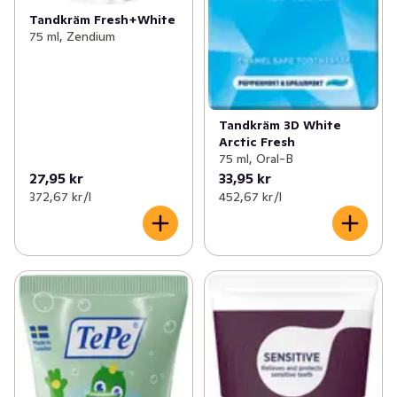
✓
Åldersgräns 18+ receptfria läkemedel
(46)
Tandkräm Fresh+White
75 ml, Zendium
✓
Ögon och öron
(1)
Tandkräm 3D White
Arctic Fresh
75 ml, Oral-B
27,95 kr
33,95 kr
372,67 kr /l
452,67 kr /l