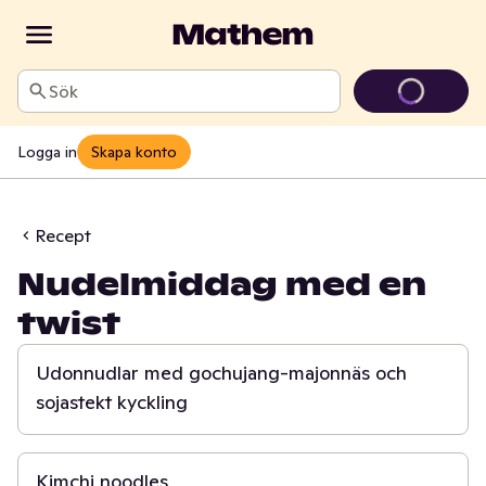
Sök
Logga in
Skapa konto
Recept
Nudelmiddag med en
twist
30 min
Udonnudlar med gochujang-majonnäs och
sojastekt kyckling
15 min
Kimchi noodles