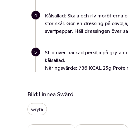
4
Kålsallad: Skala och riv morötterna o
stor skål. Gör en dressing på olivolj
svartpeppar. Häll dressingen över sa
5
Strö över hackad persilja på grytan 
kålsallad.
Näringsvärde: 736 KCAL 25g Protei
Bild:
Linnea Swärd
Gryta