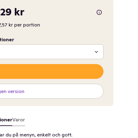
,29 kr
7,57 kr per portion
tioner
gen version
ioner
Varor
ar du på menyn, enkelt och gott.