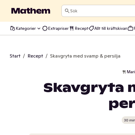
Sök
Kategorier
Extrapriser
Recept
Allt till kräftskivan
Start
/
Recept
/
Skavgryta med svamp & persilja
Mar
Skavgryta 
per
30 mi