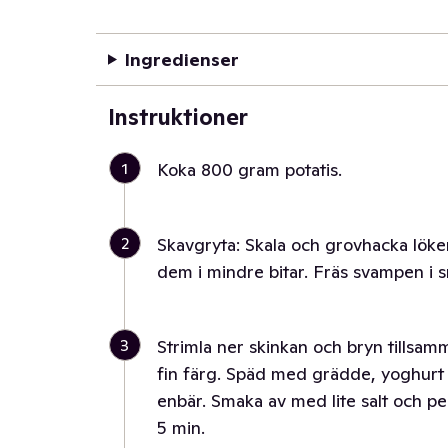
Ingredienser
Instruktioner
1
Koka 800 gram potatis.
2
Skavgryta: Skala och grovhacka löke
dem i mindre bitar. Fräs svampen i sm
3
Strimla ner skinkan och bryn tillsamm
fin färg. Späd med grädde, yoghurt o
enbär. Smaka av med lite salt och pe
5 min.