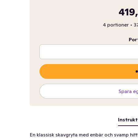
419
4 portioner
•
3
Por
Spara e
Instrukt
En klassisk skavgryta med enbär och svamp hitt