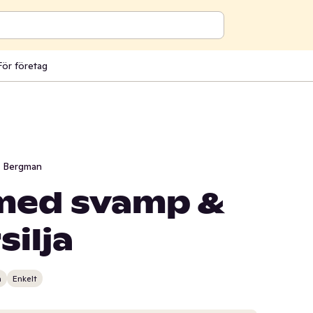
För företag
i Bergman
med svamp &
silja
n
Enkelt