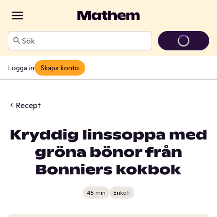
Sök
Logga in
Skapa konto
Recept
Kryddig linssoppa med
gröna bönor från
Bonniers kokbok
45 min
Enkelt