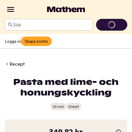
Sök
Logga in
Skapa konto
Recept
Pasta med lime- och
honungskyckling
30 min
Enkelt
349,82 kr