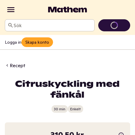
Sök
Logga in
Skapa konto
Recept
Citruskyckling med
fänkål
30 min
Enkelt
310,50 kr