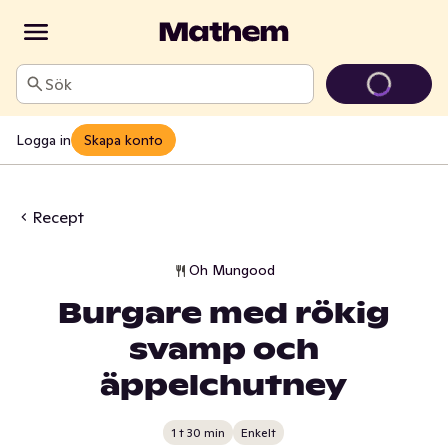
Sök
Logga in
Skapa konto
Recept
Oh Mungood
Burgare med rökig
svamp och
äppelchutney
1 t 30 min
Enkelt