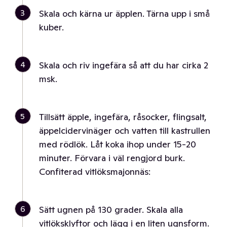
3
Skala och kärna ur äpplen. Tärna upp i små
kuber.
4
Skala och riv ingefära så att du har cirka 2
msk.
5
Tillsätt äpple, ingefära, råsocker, flingsalt,
äppelcidervinäger och vatten till kastrullen
med rödlök. Låt koka ihop under 15-20
minuter. Förvara i väl rengjord burk.
Confiterad vitlöksmajonnäs:
6
Sätt ugnen på 130 grader. Skala alla
vitlöksklyftor och lägg i en liten ugnsform.