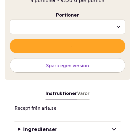
4 portioner
•
32,20 kr per portion
Portioner
Spara egen version
Instruktioner
Varor
Recept från arla.se
Ingredienser