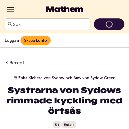
Sök
Logga in
Skapa konto
Recept
Ebba Kleberg von Sydow och Amy von Sydow Green
Systrarna von Sydows
rimmade kyckling med
örtsås
5 t
Enkelt