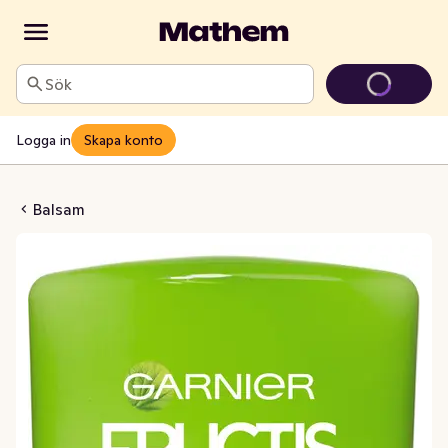
Sök
Logga in
Skapa konto
trength & Shine
Balsam