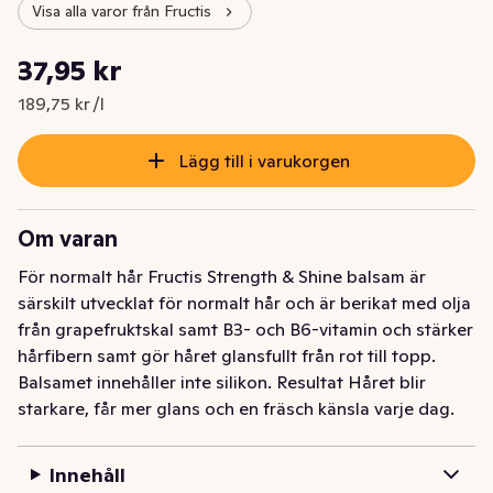
Visa alla varor från Fructis
Styckpris: 189,75 kr /l
37,95 kr
Nuvarande pris är: 37,95 kr
189,75 kr /l
Lägg till i varukorgen
Om varan
För normalt hår Fructis Strength & Shine balsam är 
särskilt utvecklat för normalt hår och är berikat med olja 
från grapefruktskal samt B3- och B6-vitamin och stärker 
hårfibern samt gör håret glansfullt från rot till topp. 
Balsamet innehåller inte silikon. Resultat Håret blir 
starkare, får mer glans och en fräsch känsla varje dag. 
Balsameffekten gör håret lätt att reda ut utan att tynga 
ner det. Våra nya Fructis-formulas Våra nya Fructis-
Innehåll
formulas med aktiva ingredienser från frukt, innehåller 