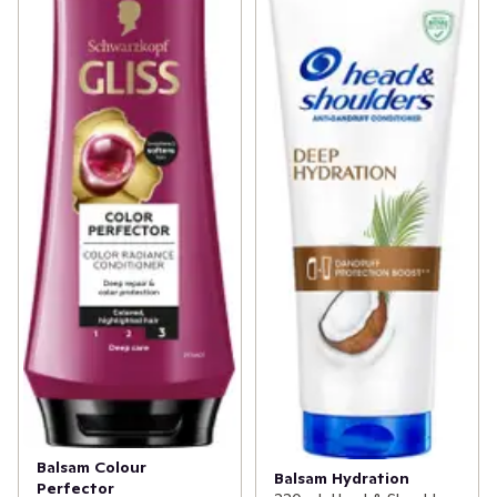
200 ml"

"Användning

Fördela balsamet i vått hår efter hårtvätt med schampo, 
särskilt i längder och toppar.Låt verka i 2-3 minuter och 
skölj sedan ur. Fructis är utvecklat för daglig 
användning.

Skölj omedelbart vid kontakt med ögonen."
Balsam Colour
Balsam Hydration
Perfector