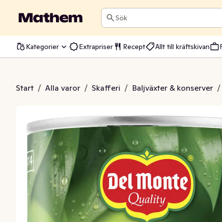
Sök
Kategorier
Extrapriser
Recept
Allt till kräftskivan
ariner i Juice
Start
/
Alla varor
/
Skafferi
/
Baljväxter & konserver
/