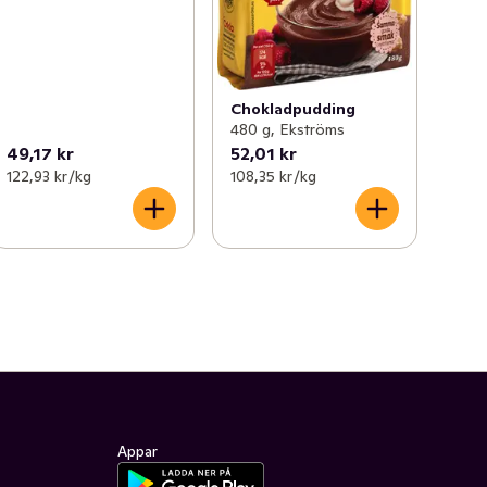
Chokladpudding
480 g, Ekströms
49,17 kr
52,01 kr
122,93 kr /kg
108,35 kr /kg
Appar