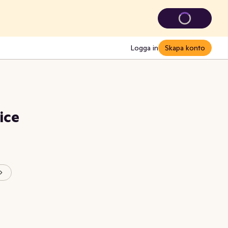
Logga in
Skapa konto
ice