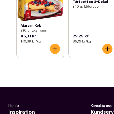
Tårtbotten 3-Delad
340 g, Eldorado
Marsan Kok
330 g, Ekströms
46,33 kr
29,29 kr
140,39 kr /kg
86,15 kr /kg
Handla
Kontakta oss
Inspiration
Kundserv