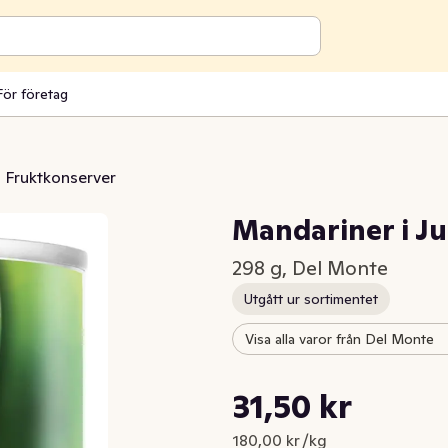
För företag
Fruktkonserver
Mandariner i Ju
298 g, Del Monte
Utgått ur sortimentet
Visa alla varor från Del Monte
Styckpris: 180,00 kr /kg
31,50 kr
Nuvarande pris är: 31,50 kr
180,00 kr /kg