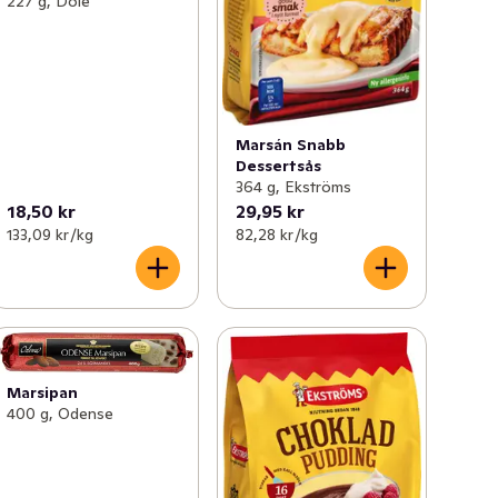
227 g, Dole
Marsán Snabb
Dessertsås
364 g, Ekströms
18,50 kr
29,95 kr
133,09 kr /kg
82,28 kr /kg
Marsipan
400 g, Odense